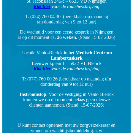
St. Jacobslaan 345/c – 6533 VD Nijmegen
Klik hier
voor de routebeschrijving
T: (024) 760 04 30 (bereikbaar op maandag
t/m donderdag van 9 tot 12 uur)
De wachttijd voor een eerste gesprek in Nijmegen
is op dit moment ca.
26 weken
. (Stand 15-07-2026)
Locatie Venlo-Blerick in het
Medisch Centrum
Lambertuskerk
Leeuwerikplein 1 – 5922 VL Blerick
Klik hier
voor de routebeschrijving
T: (077) 760 00 26 (bereikbaar op maandag t/m
donderdag van 9 tot 12 uur)
Instroomstop
: Voor de vestiging in Venlo-Blerick
kunnen we op dit moment helaas geen nieuwe
clienten aannemen. (Stand: 15-07-2026)
U kunt contact opnemen met uw zorgverzekeraar en
vragen om wachtlijstbemiddeling. Uw