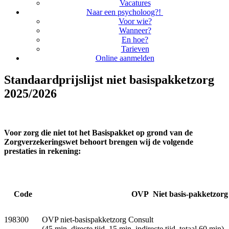
Vacatures
Naar een psycholoog?!
Voor wie?
Wanneer?
En hoe?
Tarieven
Online aanmelden
Standaardprijslijst niet basispakketzorg
2025/2026
Voor zorg die niet tot het Basispakket op grond van de
Zorgverzekeringswet behoort brengen wij de volgende
prestaties in rekening:
Code
OVP
Niet basis-pakketzorg
198300
OVP niet-basispakketzorg Consult
(45 min. directe tijd, 15 min. indirecte tijd, totaal 60 min)