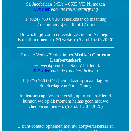
St. Jacobslaan 345/c – 6533 VD Nijmegen
Klik hier
voor de routebeschrijving
T: (024) 760 04 30 (bereikbaar op maandag
t/m donderdag van 9 tot 12 uur)
De wachttijd voor een eerste gesprek in Nijmegen
is op dit moment ca.
26 weken
. (Stand 15-07-2026)
Locatie Venlo-Blerick in het
Medisch Centrum
Lambertuskerk
Leeuwerikplein 1 – 5922 VL Blerick
Klik hier
voor de routebeschrijving
T: (077) 760 00 26 (bereikbaar op maandag t/m
donderdag van 9 tot 12 uur)
Instroomstop
: Voor de vestiging in Venlo-Blerick
kunnen we op dit moment helaas geen nieuwe
clienten aannemen. (Stand: 15-07-2026)
U kunt contact opnemen met uw zorgverzekeraar en